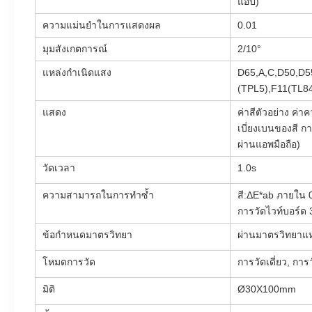
แอป)
ความแม่นยำในการแสดงผล
0.01
มุมสังเกตการณ์
2/10°
แหล่งกำเนิดแสง
D65,A,C,D50,D5
(TPL5),F11(TL84
แสดง
ค่าสีตัวอย่าง ค่
เบี่ยงเบนของสี 
ผ่านแอพมือถือ)
วัดเวลา
1.0s
ความสามารถในการทำซ้ำ
สี:ΔE*ab ภายใน 0
การวัดไวท์บอร์ด 3
ข้อกำหนดมาตรวิทยา
ผ่านมาตรวิทยาแห
โหมดการวัด
การวัดเดี่ยว, กา
มิติ
Ø30X100mm