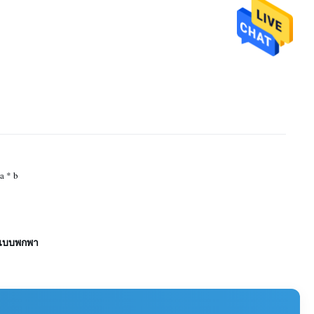
a * b
ร์แบบพกพา