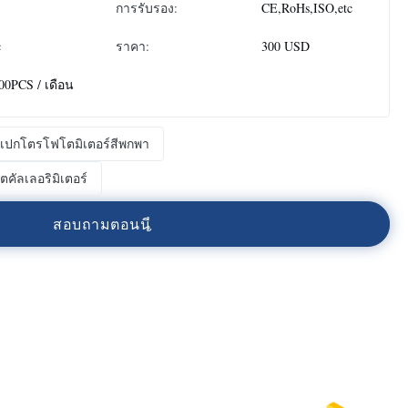
การรับรอง:
CE,RoHs,ISO,etc
c
ราคา:
300 USD
00PCS / เดือน
เปกโตรโฟโตมิเตอร์สีพกพา
ตคัลเลอริมิเตอร์
ส
อ
บ
ถ
า
ม
ต
อ
น
น