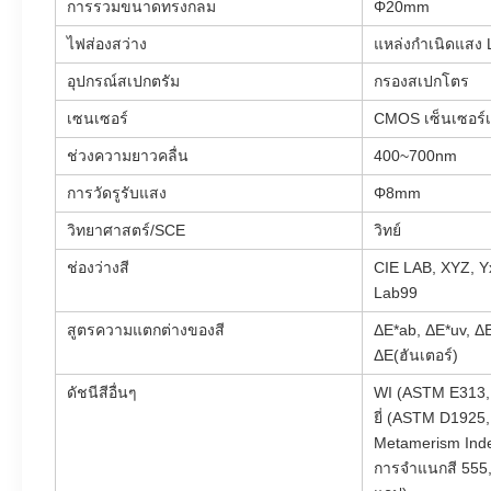
การรวมขนาดทรงกลม
Φ20mm
ไฟส่องสว่าง
แหล่งกำเนิดแสง 
อุปกรณ์สเปกตรัม
กรองสเปกโตร
เซนเซอร์
CMOS เซ็นเซอร์เ
ช่วงความยาวคลื่น
400~700nm
การวัดรูรับแสง
Φ8mm
วิทยาศาสตร์/SCE
วิทย์
ช่องว่างสี
CIE LAB, XYZ, Y
Lab99
สูตรความแตกต่างของสี
ΔE*ab, ΔE*uv, Δ
ΔE(ฮันเตอร์)
ดัชนีสีอื่นๆ
WI (ASTM E313, 
ยี่ (ASTM D1925
Metamerism Ind
การจำแนกสี 555,