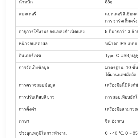
น้ำหนัก
88g
แบตเตอรี่
แบตเตอรีลิเธียมส
การชาร์จเต็มครั้ง
อายุการใช้งานของแหล่งกำเนิดแสง
5 ปีมากกว่า 3 ล้า
หน้าจอแสดงผล
หน้าจอ IPS แบบเต็
อินเตอร์เฟซ
Type-C USB;บลูทู
การจัดเก็บข้อมูล
มาตรฐาน: 10 ชิ้น
ได้ผ่านแอพมือถือ
การตรวจสอบข้อมูล
เครื่องมือนี้มีฟั
การปรับเทียบสีขาว
การสอบเทียบอัตโน
การตั้งค่า
เครื่องมือสามารถต
ภาษา
จีน อังกฤษ
ช่วงอุณหภูมิในการทำงาน
0 ~ 40 ℃, 0 ~ 85