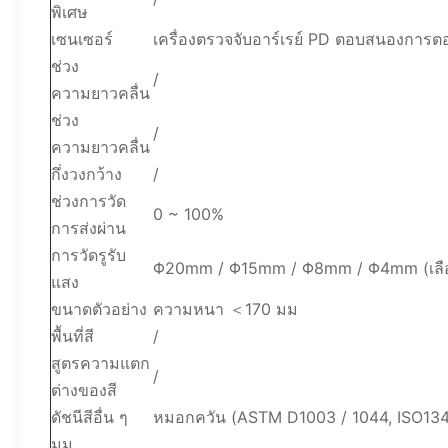
พิเศษ
เซนเซอร์
เครื่องตรวจจับอาร์เรย์ PD ตอบสนองกา
ช่วง
/
ความยาวคลื่น
ช่วง
/
ความยาวคลื่น
กึ่งวงกว้าง
/
ช่วงการวัด
0 ~ 100%
การส่งผ่าน
การวัดรูรับ
Φ20mm / Φ15mm / Φ8mm / Φ4mm (เลือก
แสง
ขนาดตัวอย่าง
ความหนา ＜170 มม
พื้นที่สี
/
สูตรความแตก
/
ต่างของสี
ดัชนีสีอื่น ๆ
หมอกควัน (ASTM D1003 / 1044, ISO13468
มุม