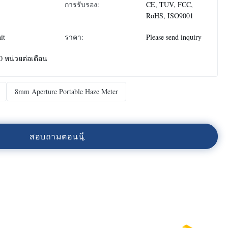
การรับรอง:
CE, TUV, FCC,
RoHS, ISO9001
it
ราคา:
Please send inquiry
0 หน่วยต่อเดือน
8mm Aperture Portable Haze Meter
ส
อ
บ
ถ
า
ม
ต
อ
น
น