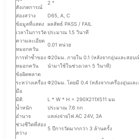
2 °
สังเกตการณ์
ส่องสว่าง
D65, A, C
ข้อมูลที่แสดง
ผลลัพธ์ PASS / FAIL
เวลาในการวัด
ประมาณ 1.5 วินาที
ความละเอียด
0.01 หน่วย
หมอกควัน
การทำซ้ำของ
Φ20มม. ภายใน 0.1 (หลังจากอุ่นและสอบเท
หมอกควัน
นำมาใช้ในช่วงเวลา 5 วินาที)
ข้อผิดพลาด
ระหว่างเครื่อง
Φ20มม. โดยมี 0.4 (หลังจากเครื่องอุ่นแ
มือ
มิติ
L * W * H = 290X211X511 มม
น้ำหนัก
ประมาณ 7.6 กก
อำนาจ
แหล่งจ่ายไฟ AC 24V, 3A
ช่วงชีวิตที่ส่อง
5 ปีการวัดมากกว่า 3 ล้านครั้ง
สว่าง