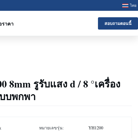
ไทย
อราคา
สอบถามตอนนี้
 8mm รูรับแสง d / 8 °เครื่อง
แบบพกพา
k
หมายเลขรุ่น:
YH1200